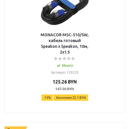
MONACOR MSC-510/SW,
кабель готовый
Speakon x Speakon, 10м,
2x1.5
Много
Артикул: 129220
125.26
BYN
147.36
BYN
-
15
%
Экономия
22.1 BYN