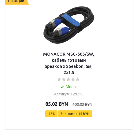
По акции
MONACOR MSC-505/SW,
кабель готовый
Speakon x Speakon, 5м,
2x1.5
Много
Артикул: 129210
85.02
BYN
100.02
BYN
-
15
%
Экономия
15
BYN