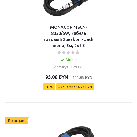
MONACOR MSCN-
8050/SW, кабель
готовый Speakon x Jack
mono, 5м, 2x1.5
Много
Артикул: 129380
95.08
BYN
111.85
BYN
-
15
%
Экономия
16.77
BYN
По акции