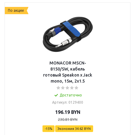
По акции
MONACOR MSCN-
8150/SW, кабель
готовый Speakon x Jack
mono, 15м, 2x1.5
Достаточно
Артикул: 0129400
196.19
BYN
230.81
BYN
-
15
%
Экономия
34.62
BYN