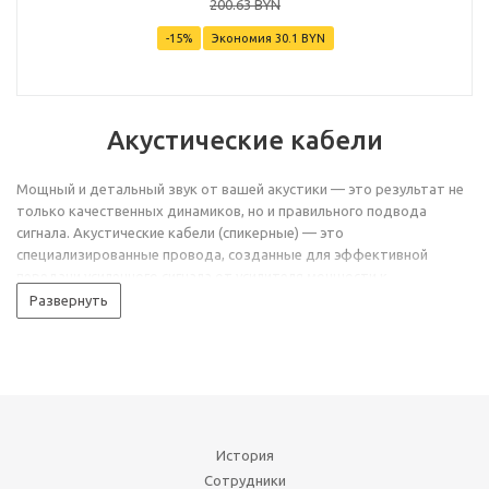
200.63
BYN
-
15
%
Экономия
30.1 BYN
Акустические кабели
Мощный и детальный звук от вашей акустики — это результат не
только качественных динамиков, но и правильного подвода
сигнала. Акустические кабели (спикерные) — это
специализированные провода, созданные для эффективной
передачи усиленного сигнала от усилителя мощности к
акустическим системам без потерь и искажений. Использование
Развернуть
неподходящего или некачественного кабеля может «задушить»
басы, сделать звук тусклым и лишить систему динамики. В нашем
каталоге мы предлагаем широкий выбор акустических кабелей
различного сечения, длины и с профессиональными разъемами.
Приобретите надежный проводник, который раскроет потенциал
ваших колонок.
История
Большой выбор акустических
Сотрудники