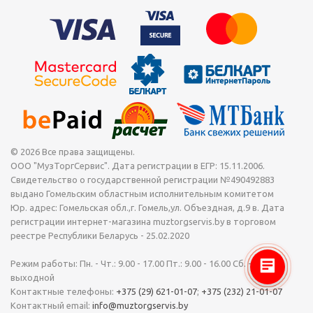
длинных линий (10, 20, 30м) для разводки звука в зале или
на сцене.
Гибридные решения: Кабели с разными типами разъемов на
концах (например, SpeakON на одном конце и «бананы» на
другом) для удобства подключения различного
оборудования.
В то время как для передачи микрофонного сигнала критична
экранировка, для акустических кабелей ключевыми являются
низкое сопротивление и достаточное сечение проводника. Для
© 2026 Все права защищены.
прочих соединений в студии вам также могут понадобиться
ООО "МузТоргСервис". Дата регистрации в ЕГР: 15.11.2006.
качественные
разъемы XLR
и надежные
студийные микрофоны
.
Свидетельство о государственной регистрации №490492883
На что обратить внимание в
выдано Гомельским областным исполнительным комитетом
акустических кабелях
Юр. адрес: Гомельская обл.,г. Гомель,ул. Объездная, д.9 в. Дата
регистрации интернет-магазина muztorgservis.by в торговом
реестре Республики Беларусь - 25.02.2020
Чтобы кабель не ограничивал вашу систему, важно подобрать его
по двум основным параметрам. Мы поможем сделать верный
Режим работы: Пн. - Чт.: 9.00 - 17.00 Пт.: 9.00 - 16.00 Сб. - Вс.:
расчет. Ключевые критерии:
выходной
Контактные телефоны:
+375 (29) 621-01-07
;
+375 (232) 21-01-07
Сечение проводника (толщина кабеля)
: Чем больше
Контактный email:
info@muztorgservis.by
мощность усилителя и длиннее линия, тем больше