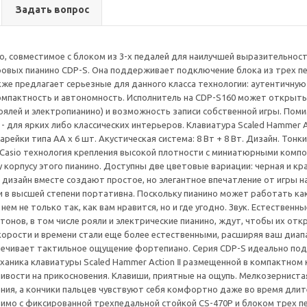
Задать вопрос
, совместимое с блоком из 3-х педалей для наилучшей выразительности
вых пианино CDP-S. Она поддерживает подключение блока из трех пед
акже предлагает серьезные для данного класса технологии: аутентичну
пактность и автономность. Исполнитель на CDP-S160 может открыть 
оялей и электропианино) и возможность записи собственной игры. Поми
- для ярких либо классических интерьеров. Клавиатура Scaled Hammer Ac
рейки типа AA x 6 шт. Акустическая система: 8 Вт + 8 Вт. Дизайн. Тонк
Casio технология крепления высокой плотности с миниатюрными компо
 корпусу этого пианино. Доступны две цветовые вариации: черная и кр
дизайн вместе создают простое, но элегантное впечатление от игры на 
 и в высшей степени портативна. Поскольку пианино может работать как
нем не только так, как вам нравится, но и где угодно. Звук. Естествен
тонов, в том числе рояли и электрические пианино, ждут, чтобы их отк
корости и времени стали еще более естественными, расширяя ваш диап
печивает тактильное ощущение фортепиано. Серия CDP-S идеально по
аника клавиатуры Scaled Hammer Action Ⅱ размещенной в компактном 
ивости на прикосновения. Клавиши, приятные на ощупь. Мелкозернис
ния, а кончики пальцев чувствуют себя комфортно даже во время длит
имо с фиксированной трехпедальной стойкой CS-470P и блоком трех п