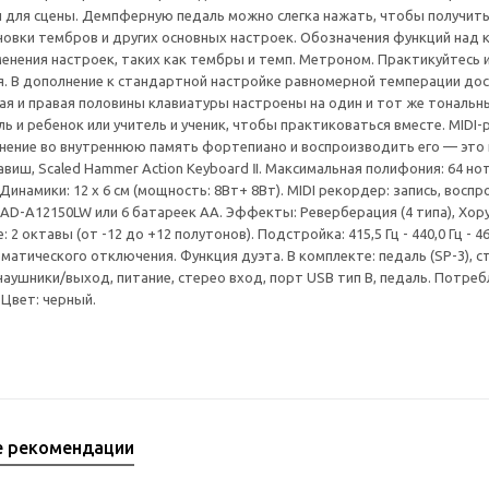
 и для сцены. Демпферную педаль можно слегка нажать, чтобы получит
новки тембров и других основных настроек. Обозначения функций над 
енения настроек, таких как тембры и темп. Метроном. Практикуйтесь 
я. В дополнение к стандартной настройке равномерной темперации дос
ая и правая половины клавиатуры настроены на один и тот же тональн
ль и ребенок или учитель и ученик, чтобы практиковаться вместе. MID
нение во внутреннюю память фортепиано и воспроизводить его — это п
авиш, Scaled Hammer Action Keyboard Ⅱ. Максимальная полифония: 64 нот
. Динамики: 12 х 6 см (мощность: 8Вт+ 8Вт). MIDI рекордер: запись, восп
AD-A12150LW или 6 батареек АА. Эффекты: Реверберация (4 типа), Хорус
2 октавы (от -12 до +12 полутонов). Подстройка: 415,5 Гц - 440,0 Гц - 46
оматического отключения. Функция дуэта. В комплекте: педаль (SP-3), 
аушники/выход, питание, стерео вход, порт USB тип B, педаль. Потребл
. Цвет: черный.
е рекомендации