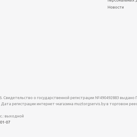
персональных 
Новости
2006. Свидетельство о государственной регистрации №490492883 выдан
 в. Дата регистрации интернет-магазина muztorgservis.by в торговом рее
 Вс.: выходной
-01-07