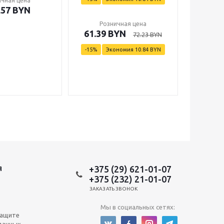
ичная цена
Ро
.57
BYN
15
Розничная цена
61.39
BYN
72.23
BYN
-
15
%
Экономия
10.84
BYN
+375 (29) 621-01-07
Я
+375 (232) 21-01-07
ЗАКАЗАТЬ ЗВОНОК
Мы в социальных сетях:
защите