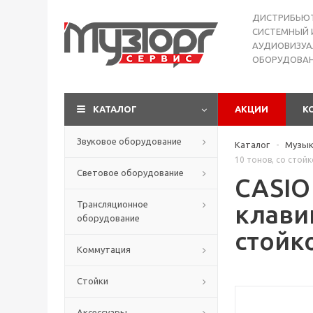
ДИСТРИБЬЮ
СИСТЕМНЫЙ 
АУДИОВИЗУА
ОБОРУДОВА
КАТАЛОГ
АКЦИИ
К
Звуковое оборудование
Каталог
Музык
-
10 тонов, со стойк
Световое оборудование
CASIO
Трансляционное
клави
оборудование
стойк
Коммутация
Стойки
Аксессуары