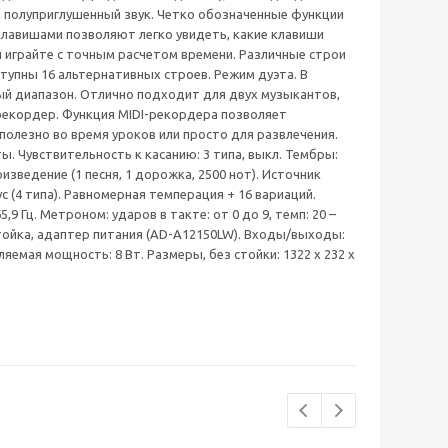
ь полуприглушенный звук. Четко обозначенные функции
клавишами позволяют легко увидеть, какие клавиши
и играйте с точным расчетом времени. Различные строи
тупны 16 альтернативных строев. Режим дуэта. В
ый диапазон. Отлично подходит для двух музыкантов,
I-рекордер. Функция MIDI-рекордера позволяет
олезно во время уроков или просто для развлечения.
ы. Чувствительность к касанию: 3 типа, выкл. Тембры:
роизведение (1 песня, 1 дорожка, 2500 нот). Источник
 (4 типа). Равномерная темперация + 16 вариаций.
5,9 Гц. Метроном: ударов в такте: от 0 до 9, темп: 20 –
стойка, адаптер питания (AD-A12150LW). Входы/выходы:
яемая мощность: 8 Вт. Размеры, без стойки: 1322 х 232 х