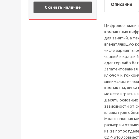
Описание
Скачать наличие
Цифровое пианино
компактных цифро
для занятий, а т
впечатляющую ком
числе варианты р
черный и красный 
адаптер либо бата
Запатентованная 
ключом к тонкому
минималистичный 
компактна, легка
можете играть на 
Десять основных 
зависимости от с
клавиатуры обес
Молоточковая мех
размера и отзывч
из-за потоотделе
CDP-S160 совмест