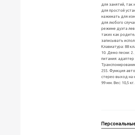
для занятий, так
для простой уста
нажимать для изм
для любого случа
режиме дуэта лев
таких как родите
записывать испол
Клавиатура: 88 кл
10. Демо песни: 2
питания: адаптер 
Транспонирование: 
255. Функция авт
стерео выход на н
99 мм. Вес: 10,5 кг
Персональны