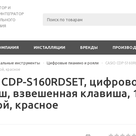
ТОР И
ИНТЕГРАТОР
ЛЬНОГО
НИЯ
ОМПАНИЯ
ИНСТАЛЛЯЦИИ
БРЕНДЫ
ПРОИЗВО
альные инструменты
Цифровые пианино и рояли
-
-
CASIO CDP-S160R
ой, красное
 CDP-S160RDSET, цифрово
ш, взвешенная клавиша, 1
ой, красное