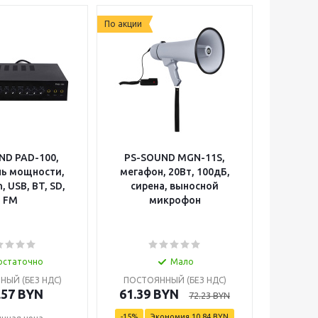
По акции
ND PAD-100,
PS-SOUND MGN-11S,
PS-SOU
ль мощности,
мегафон, 20Вт, 100дБ,
15
n, USB, BT, SD,
сирена, выносной
акусти
FM
микрофон
400/80
DSP
остаточно
Мало
ЫЙ (БЕЗ НДС)
ПОСТОЯННЫЙ (БЕЗ НДС)
ПОСТО
.57
BYN
61.39
BYN
15
72.23
BYN
-
15
%
Экономия
10.84
BYN