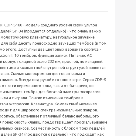
. CDP-S160 - модель среднего уровня серии ультра
алей SP-34 (продается отдельно) - что очень важно
ю молоточковую клавиатуру, натуральное звучание,
для себя десять превосходно звучащих тембров (в том
мо этого, доступны два цветовых варианта корпуса -
tion II. 10 тембров, функция записи. Питание: AC
ий корпус толщиной всего 232 мм, простой, но изящный.
нентами и компактной внутренней структурой является
асная. Смелая монохромная цветовая гамма и
пианино. Всегда под рукой и готово к игре. Серия CDP-S
 от сети переменного тока, так и от батареек, вы
ные изменения тембра для богатой палитры экспрессии.
рыли и сыграли. Тонкие изменения тембров в
азон экспрессии. Клавиатура. Компактный механизм
дходит для широкого спектра музыкальных жанров.
корпусе, обеспечивает отличный баланс небольшого
тая поверхность клавиш предотвращает проскальзывание
ельных сеансов. Совместимость с блоком трех педалей.
едалей SP-34 (продаются отдельно), что подходит как