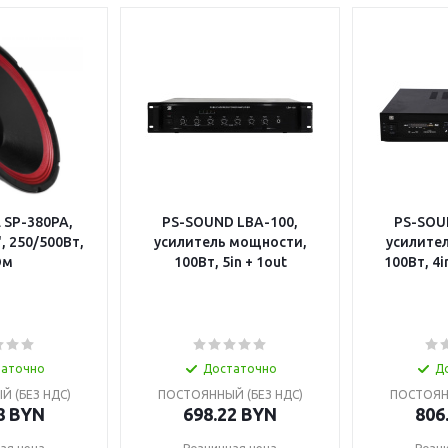
 SP-380PA,
PS-SOUND LBA-100,
PS-SOU
, 250/500Вт,
усилитель мощности,
усилите
Ом
100Вт, 5in + 1out
100Вт, 4i
таточно
Достаточно
Д
 (БЕЗ НДС)
ПОСТОЯННЫЙ (БЕЗ НДС)
ПОСТОЯНН
8
BYN
698.22
BYN
806