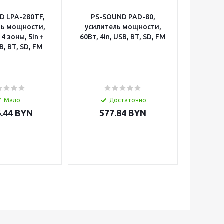
D LPA-280TF,
PS-SOUND PAD-80,
PS-S
ль мощности,
усилитель мощности,
мегафо
 4 зоны, 5in +
60Вт, 4in, USB, BT, SD, FM
сире
B, BT, SD, FM
Мало
Достаточно
.44 BYN
577.84
BYN
61.39
-
15
%