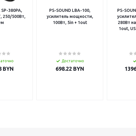
 SP-380PA,
PS-SOUND LBA-100,
PS-SOUN
, 250/500Вт,
усилитель мощности,
усилите
Ом
100Вт, 5in + 1out
280Вт на
1out, US
таточно
Достаточно
8
BYN
698.22
BYN
1396