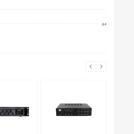
да
По акции